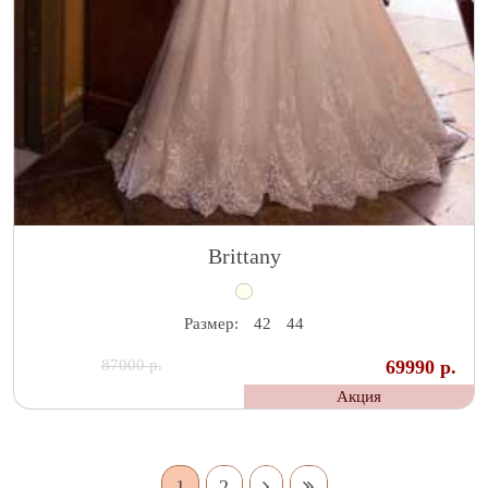
Brittany
Размер:
42
44
87000 р.
69990 р.
Акция
1
2