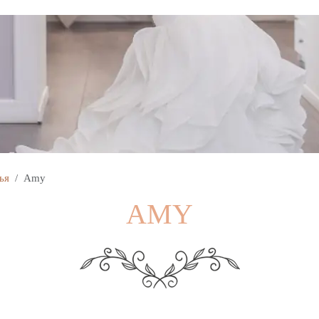
ья
Amy
AMY