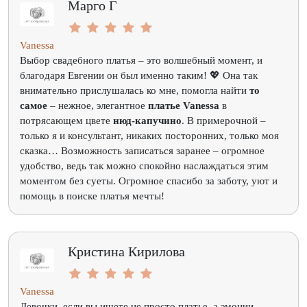
Марго Г
Vanessa
Выбор свадебного платья – это волшебный момент, и
благодаря Евгении он был именно таким! 💖 Она так
внимательно прислушалась ко мне, помогла найти
то
самое
– нежное, элегантное
платье Vanessa
в
потрясающем цвете
нюд-капучино
. В примерочной –
только я и консультант, никаких посторонних, только моя
сказка… Возможность записаться заранее – огромное
удобство, ведь так можно спокойно наслаждаться этим
моментом без суеты. Огромное спасибо за заботу, уют и
помощь в поиске платья мечты!
Кристина Кирилова
Vanessa
Девочки, если вы ищете не просто платье, а эмоции,