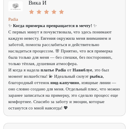
Вика И
Padia
✨
Когда примерка превращается в мечту!
✨
С первых минут я почувствовала, что здесь понимают
каждую невесту. Евгения окружила меня вниманием и
заботой, помогла расслабиться и действительно
насладиться процессом. 🌸 Приятно, что вся примерка
была только для меня — без спешки, без посторонних,
только тёплая, душевная атмосфера.
И когда я надела
платье Padia
от
Навиблуе
, это был
момент волшебства! 💫 Идеальный силуэт
рыбка
,
благородный оттенок
нюд-капучино
, изящные линии —
оно словно создано для меня. Отдельный плюс, что можно
заранее записаться на примерку, это сделало процесс еще
комфортнее. Спасибо за заботу и эмоции, которые
останутся со мной навсегда! 💖