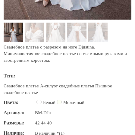
Cвадебное платье с разрезом на ноге Djustina.
Минималистичное свадебное платье со съемными рукавами и
заостренным корсетом.
Теги
Свадебное платье
А-силуэт свадебные платья
Пышное
свадебное платье
Цвета
Белый
Молочный
Артикул
BM-DJu
Размеры
42
44
40
Наличие
В наличии *(1)