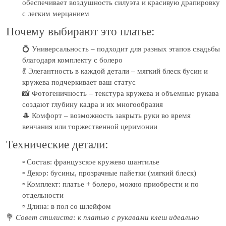
обеспечивает воздушность силуэта и красивую драпировку
с легким мерцанием
Почему выбирают это платье:
💍 Универсальность – подходит для разных этапов свадьбы
благодаря комплекту с болеро
💃 Элегантность в каждой детали – мягкий блеск бусин и
кружева подчеркивает ваш статус
📸 Фотогеничность – текстура кружева и объемные рукава
создают глубину кадра и их многообразия
🎩 Комфорт – возможность закрыть руки во время
венчания или торжественной церимонии
Технические детали:
▫️ Состав: французское кружево шантилье
▫️ Декор: бусины, прозрачные пайетки (мягкий блеск)
▫️ Комплект: платье + болеро, можно приобрести и по
отдельности
▫️ Длина: в пол со шлейфом
💐
Совет стилиста: к платью с рукавами клеш идеально