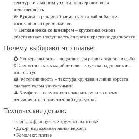
текстура с изящным узором, подчеркивающая
женственность
💫
Рукава
– трендовый элемент, который добавляет
изысканности при движении
✨
Легкая юбка со шлейфом
– кружевная основа
обеспечивает воздушность силуэта и красивую драпировку
Почему выбирают это платье:
💍 Универсальность – подходит для разных этапов свадьбы
💃 Элегантность в каждой детали – кружева подчеркивает
ваш статус
📸 Фотогеничность – текстура кружева и линии корсета
сделают кадры уникальными
🎩 Комфорт – возможность закрыть руки во время
венчания или торжественной церимонии
Технические детали:
▫️ Состав: французское кружево шантилье
▫️ Декор: выраженные линии корсета
▫️ Комплект: платье