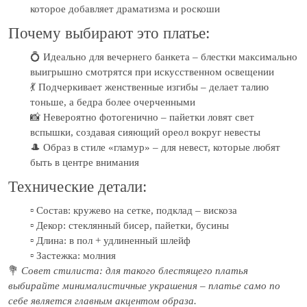
которое добавляет драматизма и роскоши
Почему выбирают это платье:
💍 Идеально для вечернего банкета – блестки максимально
выигрышно смотрятся при искусственном освещении
💃 Подчеркивает женственные изгибы – делает талию
тоньше, а бедра более очерченными
📸 Невероятно фотогенично – пайетки ловят свет
вспышки, создавая сияющий ореол вокруг невесты
🎩 Образ в стиле «гламур» – для невест, которые любят
быть в центре внимания
Технические детали:
▫️ Состав: кружево на сетке, подклад – вискоза
▫️ Декор: стеклянный бисер, пайетки, бусины
▫️ Длина: в пол + удлиненный шлейф
▫️ Застежка: молния
💐
Совет стилиста: для такого блестящего платья
выбирайте минималистичные украшения – платье само по
себе является главным акцентом образа.