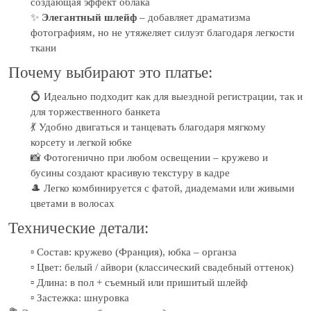
создающая эффект облака
✨
Элегантный шлейф
– добавляет драматизма
фотографиям, но не утяжеляет силуэт благодаря легкости
ткани
Почему выбирают это платье:
💍 Идеально подходит как для выездной регистрации, так и
для торжественного банкета
💃 Удобно двигаться и танцевать благодаря мягкому
корсету и легкой юбке
📸 Фотогенично при любом освещении – кружево и
бусины создают красивую текстуру в кадре
🎩 Легко комбинируется с фатой, диадемами или живыми
цветами в волосах
Технические детали:
▫️ Состав: кружево (Франция), юбка – органза
▫️ Цвет: белый / айвори (классический свадебный оттенок)
▫️ Длина: в пол + съемный или пришитый шлейф
▫️ Застежка: шнуровка