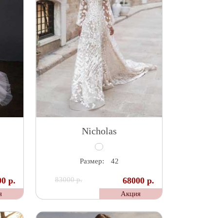
Nicholas
Размер:
42
0 р.
83000 р.
68000 р.
я
Акция