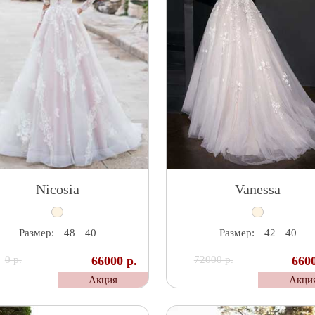
Nicosia
Vanessa
Размер:
48
40
Размер:
42
40
0 р.
66000 р.
72000 р.
6600
Акция
Акци