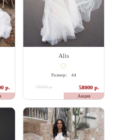
Alis
Размер:
44
0 р.
78000 р.
58000 р.
я
Акция