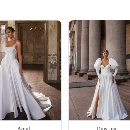
Amal
Djustina