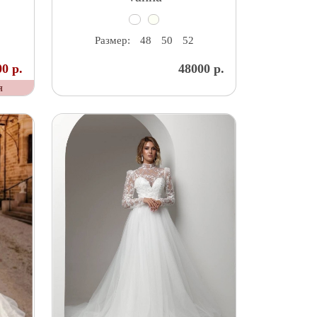
Размер:
48
50
52
0 р.
48000 р.
я